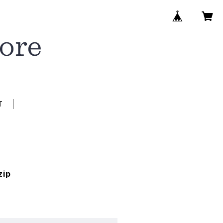
T
zip