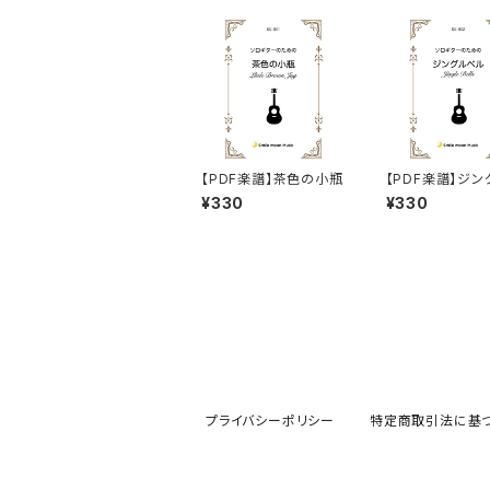
【PDF楽譜】茶色の小瓶
【PDF楽譜】ジン
ル
¥330
¥330
プライバシーポリシー
特定商取引法に基