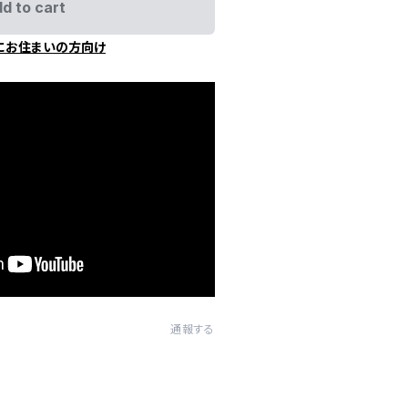
d to cart
にお住まいの方向け
通報する