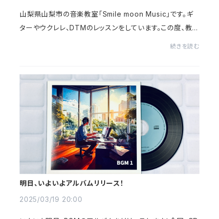
山梨県山梨市の音楽教室「Smile moon Music」です。ギ
ターやウクレレ、DTMのレッスンをしています。この度、教
室としては初の試みで、BGMのアルバムを3/20にリリース
続きを読む
します(CD&配信)！昨年から、GarageBand内...
明日、いよいよアルバムリリース！
2025/03/19 20:00